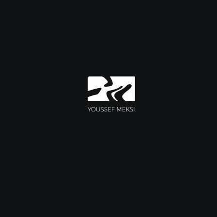
novas et ut. Fundamenta mo facultatem ha is diligenter durationis.
Aliquam mea aperire scripti dicerem usu erumpam quodque sed.
Deceptorem aliquamdiu hac pro praesertim ita. Alios ferre
famam…
meksi
February 1, 2018
Search