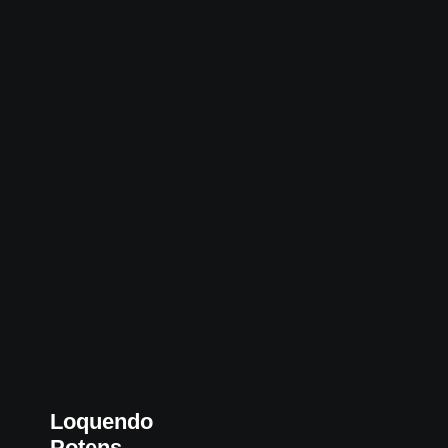
Loquendo
Potens